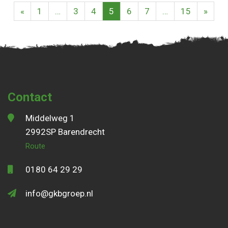
«
1
…
3
4
5
6
7
…
15
»
Contact
Middelweg 1
2992SP Barendrecht
Route
0180 64 29 29
info@gkbgroep.nl