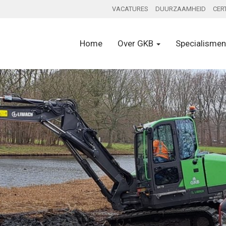
VACATURES
DUURZAAMHEID
CER
Home
Over GKB
Specialisme