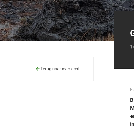
1
Terug naar overzicht
H
B
M
e
i