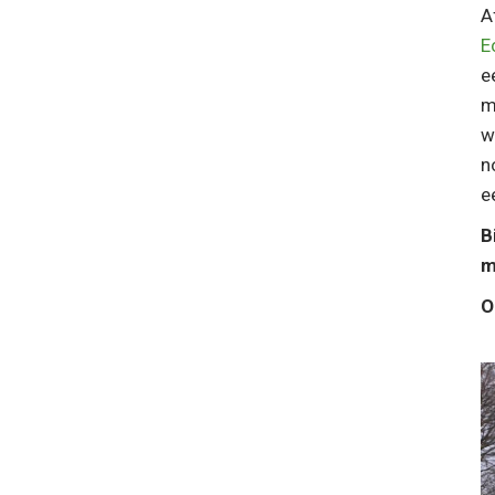
A
E
e
m
w
n
e
B
m
O