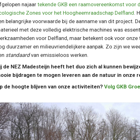
fgelopen najaar
tekende GKB een raamovereenkomst voor d
cologische Zones voor het Hoogheemraadschap Delfland
. 
en belangrijke voorwaarde bij de aanname van dit project. De
aterieel met deze volledig elektrische machines was essent
erkzaamheden voor Delfland, maar betekent ook voor onze 
og duurzamer en milieuvriendelijkere aanpak. Zo zijn we weer 
en
standaard
van emissieloos werken.
ij de NEZ Madesteijn heeft het duo zich al kunnen bewij
ooie bijdragen te mogen leveren aan de natuur in onze r
p de hoogte blijven van onze activiteiten?
Volg GKB Groe