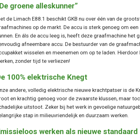
“De groene alleskunner”
et de Limach E88.1 beschikt GKB nu over één van de grootst
raafmachines op de markt. De accu is sterk genoeg om een
unnen. En áls de accu leeg is, heeft deze graafmachine het 
envoudig afneembare accu. De bestuurder van de graafmach
ccupakket wisselen en meenemen om op te laden. Hierdoor
erken, zonder tijd te verliezen!
De 100% elektrische Knegt
nze andere, volledig elektrische nieuwe krachtpatser is de K
root en krachtig genoeg voor de zwaarste klussen, maar toch f
chadelijke uitstoot. Zeker bij het werk in gevoelige natuurgeb
elangrijke stap in milieuvriendelijk en duurzaam werken.
Emissieloos werken als nieuwe standaard