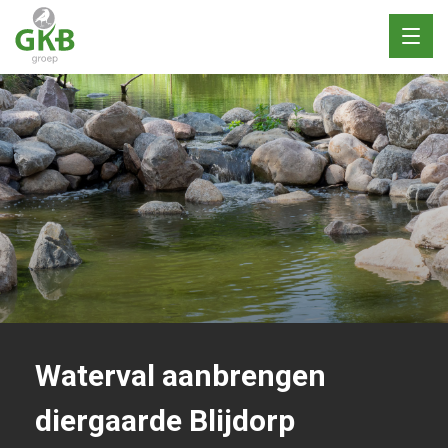
Toggl
naviga
Waterval aanbrengen
diergaarde Blijdorp