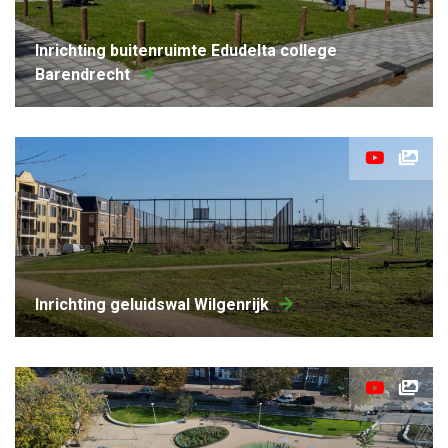
inrichting buitenruimte Edudelta college
Barendrecht
Inrichting geluidswal Wilgenrijk