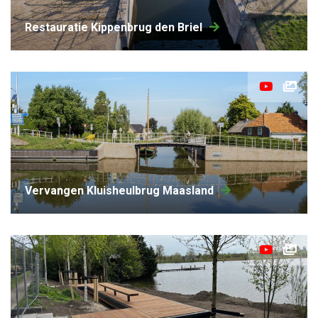
restauratie Kippenbrug den Briel
vervangen Kluisheulbrug Maasland