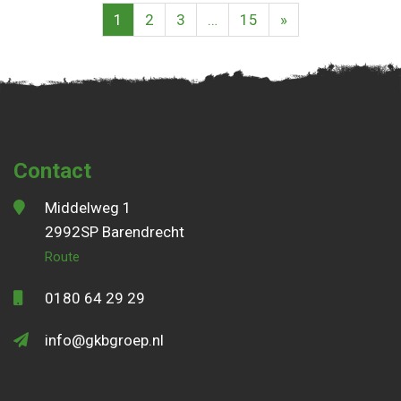
1
2
3
…
15
»
Contact
Middelweg 1
2992SP Barendrecht
Route
0180 64 29 29
info@gkbgroep.nl