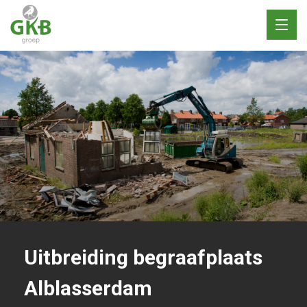
Toggl
naviga
Uitbreiding begraafplaats
Alblasserdam