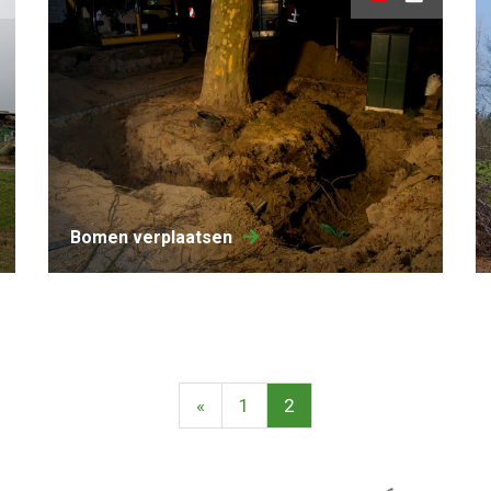
bomen verplaatsen
«
1
2