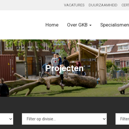
VACATURES
DUURZAAMHEID
CER
Home
Over GKB
Specialisme
Projecten