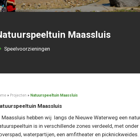
Natuurspeeltuin Maassluis
Speelvoorzieningen
ome
»
Projecten
»
Natuurspeeltuin Maassluis
atuurspeeltuin Maassluis
n Maassluis hebben wij langs de Nieuwe Waterweg een natuu
atuurspeeltuin is in verschillende zones verdeeld, met onde
overspad, waterpartijen, een amfitheater en picknickweides. 