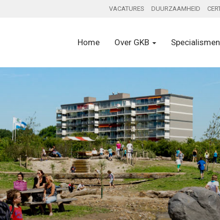
VACATURES
DUURZAAMHEID
CER
Home
Over GKB
Specialisme