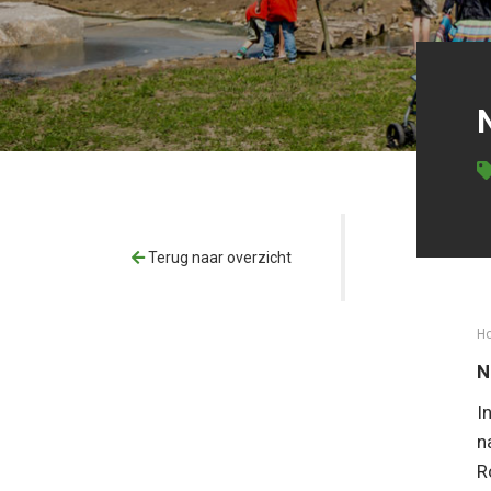
Terug naar overzicht
H
N
I
n
R