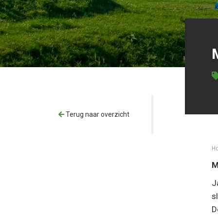
Terug naar overzicht
H
M
J
s
D