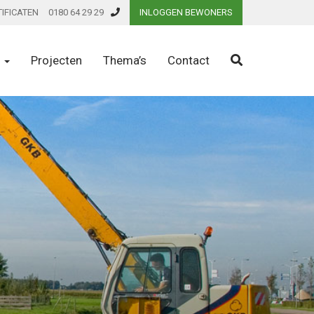
TIFICATEN
0180 64 29 29
INLOGGEN BEWONERS
n
Projecten
Thema’s
Contact