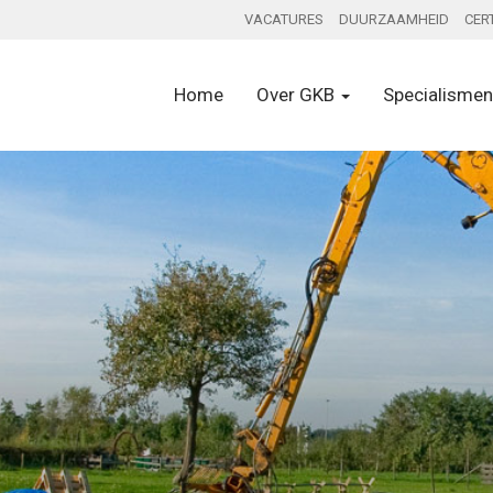
VACATURES
DUURZAAMHEID
CER
Home
Over GKB
Specialisme