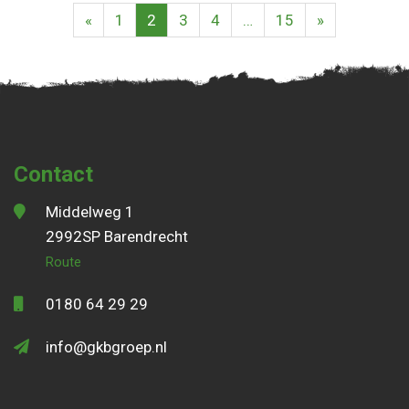
«
1
2
3
4
…
15
»
Contact
Middelweg 1
2992SP Barendrecht
Route
0180 64 29 29
info@gkbgroep.nl