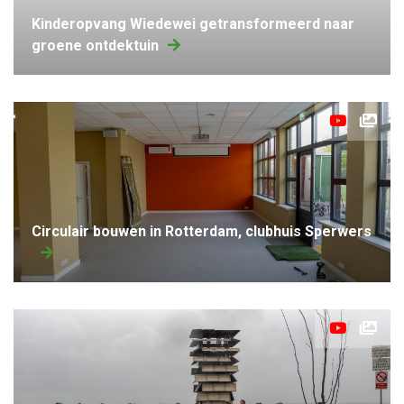
kinderopvang Wiedewei getransformeerd naar
groene ontdektuin
Circulair bouwen in Rotterdam, clubhuis Sperwers