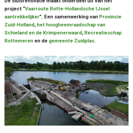
De sluisrenovatie maakt onderdeel uit van het
project “
Vaarroute Rotte-Hollandsche IJssel
aantrekkelijker
”. Een samenwerking van
Provincie
Zuid-Holland
,
het hoogheemraadschap van
Schieland en de Krimpenerwaard
,
Recreatieschap
Rottemeren
en de
gemeente Zuidplas
.